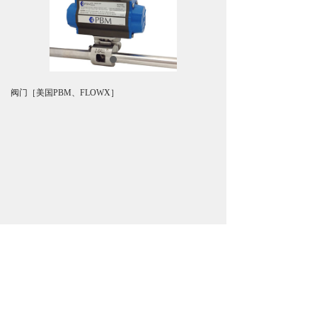
阀门［美国PBM、FLOWX］
上一个：
无
ꄴ
下一个：
无
ꄲ